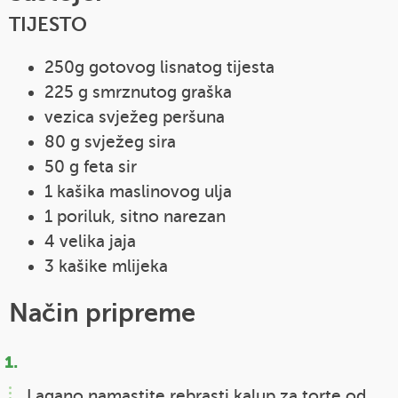
TIJESTO
250g gotovog lisnatog tijesta
225 g smrznutog graška
vezica svježeg peršuna
80 g svježeg sira
50 g feta sir
1 kašika maslinovog ulja
1 poriluk, sitno narezan
4 velika jaja
3 kašike mlijeka
Način pripreme
Lagano namastite rebrasti kalup za torte od