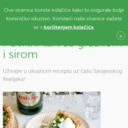
Ove stranice koriste kolačiće kako bi osigurale bolje
korisničko iskustvo. Koristeći naše stranice slažete
se s
korištenjem kolačića
.
Povrtni tart sa graškom
i sirom
Uživajte u ukusnom receptu uz čašu Sarajevskog
Kiseljaka!