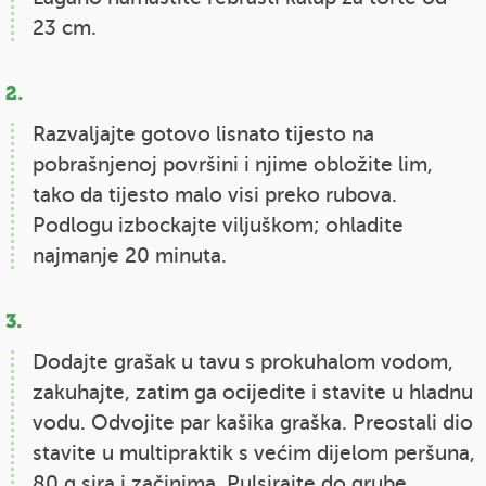
23 cm.
Razvaljajte gotovo lisnato tijesto na
pobrašnjenoj površini i njime obložite lim,
tako da tijesto malo visi preko rubova.
Podlogu izbockajte viljuškom; ohladite
najmanje 20 minuta.
Dodajte grašak u tavu s prokuhalom vodom,
zakuhajte, zatim ga ocijedite i stavite u hladnu
vodu. Odvojite par kašika graška. Preostali dio
stavite u multipraktik s većim dijelom peršuna,
80 g sira i začinima. Pulsirajte do grube