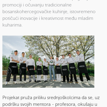
promociji i očuvanju tradicionalne
bosanskohercegovačke kuhinje, istovremeno
potičući inovacije i kreativnost među mladim
kuharima.
Projekat pruža priliku srednjoškolcima da se, uz
podršku svojih mentora - profesora, okušaju u