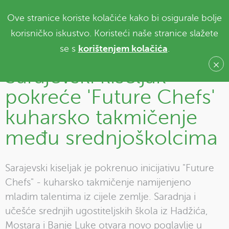
Ove stranice koriste kolačiće kako bi osigurale bolje
korisničko iskustvo. Koristeći naše stranice slažete
se s
korištenjem kolačića
.
Sarajevski kiseljak
pokreće 'Future Chefs'
kuharsko takmičenje
među srednjoškolcima
Sarajevski kiseljak je pokrenuo inicijativu "Future
Chefs" - kuharsko takmičenje namijenjeno
mladim talentima iz cijele zemlje. Saradnja i
učešće srednjih ugostiteljskih škola iz Hadžića,
Mostara i Banje Luke otvara novo poglavlje u